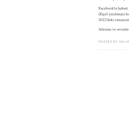
Facebook'ta haberi 
(Erçel yazılmıştı)
2022'deki cenaze
Ailesine ve sevenle
POSTED BY HALU