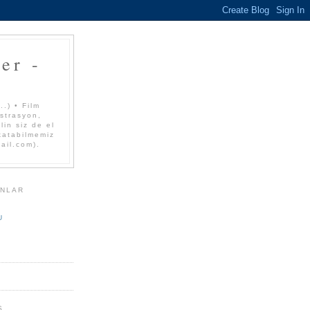
er -
.) • Film
üstrasyon,
lin siz de el
 katabilmemiz
mail.com).
ANLAR
U
S