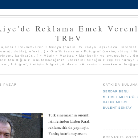
kiye'de Reklama Emek Verenl
TREV
 ajansı • Reklamveren • Medya (basın, tv, radyo, açıkhava, Internet..
ontaj, dublaj, efekt...) • Grafik tasarım • Fotograf (çekim, rötuş, ill
vinyet, karikatür...) • Müzik • Matbaa • Mankenlik ve oyunculuk... Ge
rde tanıdığınız, unutamadığınız, katkısını bildiğiniz kişileri buraya
, anı, fotoğraf, iletişim bilgisi gönderin. (Adresimiz emekverenler@g
2 PAZAR
KATKIDA BULUN
SERDAR BENLI
MEHMET MERTOĞL
HALUK MESCI
BÜLENT ŞENTAY
Türk sinemasının önemli
isimlerinden Erden Kıral,
reklamcılık da yapmıştı.
Yanlış hatırlamıyorsam
PREVIOUS POST