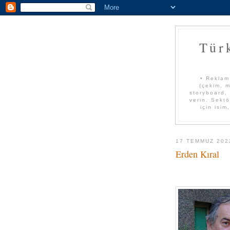
Tür
• Reklam
(çekim, m
storyboard, 
verin. Sektö
için isim
17 TEMMUZ 202
Erden Kıral