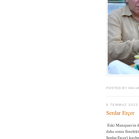
POSTED BY HALU
8 TEMMUZ 2022
Serdar Erçer
Eski Manajans'ın di
daha sonra Sinefekt
Serdar Erçer'i kayb