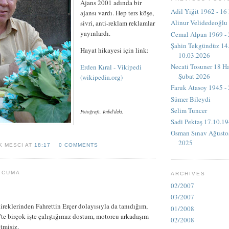
Ajans 2001 adında bir
Adil Yiğit 1962 - 16
ajansı vardı. Hep ters köşe,
Alinur Velidedeoğlu
sivri, anti-reklam reklamlar
yayınlardı.
Cemal Alpan 1969 -
Şahin Tekgündüz 14.
Hayat hikayesi için link:
10.03.2026
Necati Tosuner 18 Ha
Erden Kıral - Vikipedi
Şubat 2026
(wikipedia.org)
Faruk Atasoy 1945 -
Sümer Bileydi
Selim Tuncer
Fotoğrafı, Imbd'deki.
Sadi Pektaş 17.10.19
Osman Sınav Ağustos
2025
K MESCI AT
18:17
0 COMMENTS
 CUMA
ARCHIVES
02/2007
03/2007
reklerinden Fahrettin Erçer dolayısıyla da tanıdığım,
01/2008
'te birçok işte çalıştığımız dostum, motorcu arkadaşım
02/2008
etmişiz.