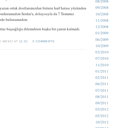
08/2008
09/2008
yazan ortak dostlarımızdan birinin harf hatası yüzünden
 konduramadım Serdar'a, dolayısıyla da 7 Temmuz
10/2008
sinde bulunamadım.
11/2008
12/2008
rine başsağlığa dilemekten başka bir çarem kalmadı.
01/2009
06/2009
K MESCI AT
11:31
0 COMMENTS
10/2009
03/2010
07/2010
11/2010
01/2011
02/2011
06/2011
07/2011
08/2011
09/2011
03/2012
05/2012
10/2012