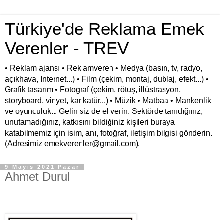
Türkiye'de Reklama Emek
Verenler - TREV
• Reklam ajansı • Reklamveren • Medya (basın, tv, radyo,
açıkhava, Internet...) • Film (çekim, montaj, dublaj, efekt...) •
Grafik tasarım • Fotograf (çekim, rötuş, illüstrasyon,
storyboard, vinyet, karikatür...) • Müzik • Matbaa • Mankenlik
ve oyunculuk... Gelin siz de el verin. Sektörde tanıdığınız,
unutamadığınız, katkısını bildiğiniz kişileri buraya
katabilmemiz için isim, anı, fotoğraf, iletişim bilgisi gönderin.
(Adresimiz emekverenler@gmail.com).
9 Mayıs 2021 Pazar
Ahmet Durul