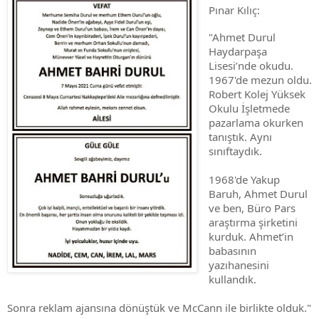
Pınar Kılıç:
"Ahmet Durul 
Haydarpaşa 
Lisesi’nde okudu. 
1967'de mezun oldu. 
Robert Kolej Yüksek 
Okulu İşletmede 
pazarlama okurken 
tanıştık. 
Aynı 
sınıftaydık.
1968'de Yakup 
Baruh, Ahmet Durul 
ve ben, Büro Pars 
araştırma şirketini 
kurduk. 
Ahmet’in 
babasının 
yazıhanesini 
kullandık.  
Sonra reklam ajansına dönüştük ve McCann ile birlikte olduk."