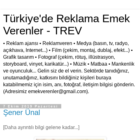
Türkiye'de Reklama Emek
Verenler - TREV
• Reklam ajansı • Reklamveren • Medya (basın, tv, radyo,
açıkhava, Internet...) • Film (çekim, montaj, dublaj, efekt...) •
Grafik tasarım • Fotograf (çekim, rötuş, illüstrasyon,
storyboard, vinyet, karikatür...) • Müzik • Matbaa • Mankenlik
ve oyunculuk... Gelin siz de el verin. Sektörde tanıdığınız,
unutamadığınız, katkısını bildiğiniz kişileri buraya
katabilmemiz için isim, anı, fotoğraf, iletişim bilgisi gönderin.
(Adresimiz emekverenler@gmail.com).
7 Ekim 2019 Pazartesi
Şener Ünal
[Daha ayrıntılı bilgi gelene kadar...]