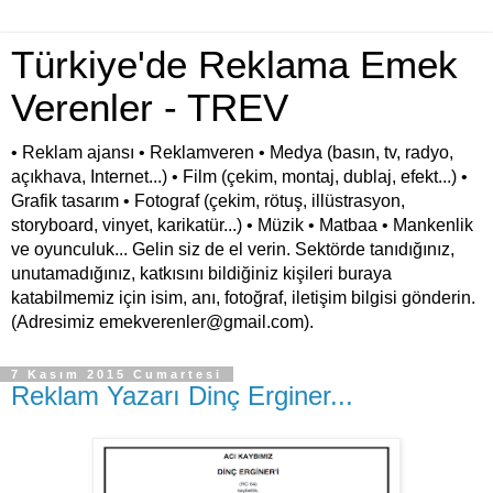
Türkiye'de Reklama Emek
Verenler - TREV
• Reklam ajansı • Reklamveren • Medya (basın, tv, radyo,
açıkhava, Internet...) • Film (çekim, montaj, dublaj, efekt...) •
Grafik tasarım • Fotograf (çekim, rötuş, illüstrasyon,
storyboard, vinyet, karikatür...) • Müzik • Matbaa • Mankenlik
ve oyunculuk... Gelin siz de el verin. Sektörde tanıdığınız,
unutamadığınız, katkısını bildiğiniz kişileri buraya
katabilmemiz için isim, anı, fotoğraf, iletişim bilgisi gönderin.
(Adresimiz emekverenler@gmail.com).
7 Kasım 2015 Cumartesi
Reklam Yazarı Dinç Erginer...