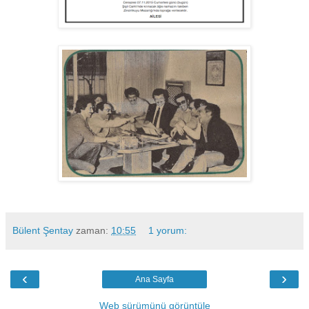
Bülent Şentay
zaman:
10:55
1 yorum:
‹
›
Ana Sayfa
Web sürümünü görüntüle