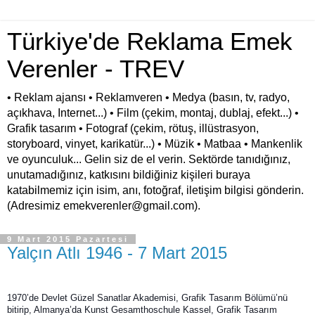
Türkiye'de Reklama Emek
Verenler - TREV
• Reklam ajansı • Reklamveren • Medya (basın, tv, radyo,
açıkhava, Internet...) • Film (çekim, montaj, dublaj, efekt...) •
Grafik tasarım • Fotograf (çekim, rötuş, illüstrasyon,
storyboard, vinyet, karikatür...) • Müzik • Matbaa • Mankenlik
ve oyunculuk... Gelin siz de el verin. Sektörde tanıdığınız,
unutamadığınız, katkısını bildiğiniz kişileri buraya
katabilmemiz için isim, anı, fotoğraf, iletişim bilgisi gönderin.
(Adresimiz emekverenler@gmail.com).
9 Mart 2015 Pazartesi
Yalçın Atlı 1946 - 7 Mart 2015
1970’de Devlet Güzel Sanatlar Akademisi, Grafik Tasarım Bölümü’nü 
bitirip, Almanya’da Kunst Gesamthoschule Kassel, Grafik Tasarım 