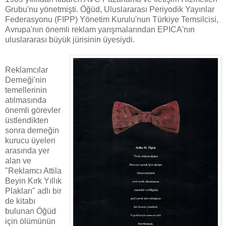
Grubu'nu yönetmişti. Öğüd, Uluslararası Periyodik Yayınlar
Federasyonu (FIPP) Yönetim Kurulu'nun Türkiye Temsilcisi,
Avrupa'nın önemli reklam yarışmalarından EPICA'nın
uluslararası büyük jürisinin üyesiydi.
Reklamcılar
Derneği'nin
temellerinin
atılmasında
önemli görevler
üstlendikten
sonra derneğin
kurucu üyeleri
arasında yer
alan ve
"Reklamcı Attila
Beyin Kırk Yıllık
Plakları" adlı bir
de kitabı
bulunan Öğüd
için ölümünün