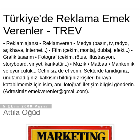
Türkiye'de Reklama Emek
Verenler - TREV
• Reklam ajansı • Reklamveren • Medya (basın, tv, radyo,
açıkhava, Internet...) • Film (çekim, montaj, dublaj, efekt...) •
Grafik tasarım • Fotograf (çekim, rötuş, illüstrasyon,
storyboard, vinyet, karikatür...) • Müzik • Matbaa • Mankenlik
ve oyunculuk... Gelin siz de el verin. Sektörde tanıdığınız,
unutamadığınız, katkısını bildiğiniz kişileri buraya
katabilmemiz için isim, anı, fotoğraf, iletişim bilgisi gönderin.
(Adresimiz emekverenler@gmail.com).
5 Ekim 2008 Pazar
Attila Öğüd