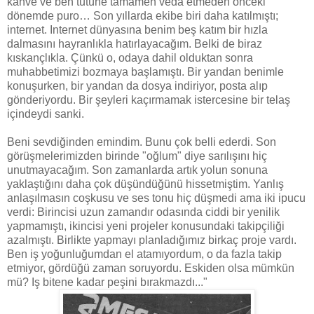
kahve ve ben tütüne tamamen veda etmeden önceki
dönemde puro… Son yıllarda ekibe biri daha katılmıştı;
internet. Internet dünyasına benim beş katım bir hızla
dalmasını hayranlıkla hatırlayacağım. Belki de biraz
kıskançlıkla. Çünkü o, odaya dahil olduktan sonra
muhabbetimizi bozmaya başlamıştı. Bir yandan benimle
konuşurken, bir yandan da dosya indiriyor, posta alıp
gönderiyordu. Bir şeyleri kaçırmamak istercesine bir telaş
içindeydi sanki.
Beni sevdiğinden emindim. Bunu çok belli ederdi. Son
görüşmelerimizden birinde "oğlum" diye sarılışını hiç
unutmayacağım. Son zamanlarda artık yolun sonuna
yaklaştığını daha çok düşündüğünü hissetmiştim. Yanlış
anlaşılmasın coşkusu ve ses tonu hiç düşmedi ama iki ipucu
verdi: Birincisi uzun zamandır odasında ciddi bir yenilik
yapmamıştı, ikincisi yeni projeler konusundaki takipçiliği
azalmıştı. Birlikte yapmayı planladığımız birkaç proje vardı.
Ben iş yoğunluğumdan el atamıyordum, o da fazla takip
etmiyor, gördüğü zaman soruyordu. Eskiden olsa mümkün
mü? Iş bitene kadar peşini bırakmazdı..."