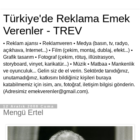
Türkiye'de Reklama Emek
Verenler - TREV
• Reklam ajansı • Reklamveren • Medya (basın, tv, radyo,
açıkhava, Internet...) • Film (çekim, montaj, dublaj, efekt...) •
Grafik tasarım • Fotograf (çekim, rötuş, illüstrasyon,
storyboard, vinyet, karikatür...) • Müzik • Matbaa • Mankenlik
ve oyunculuk... Gelin siz de el verin. Sektörde tanıdığınız,
unutamadığınız, katkısını bildiğiniz kişileri buraya
katabilmemiz için isim, anı, fotoğraf, iletişim bilgisi gönderin.
(Adresimiz emekverenler@gmail.com).
12 Aralık 2008 Cuma
Mengü Ertel