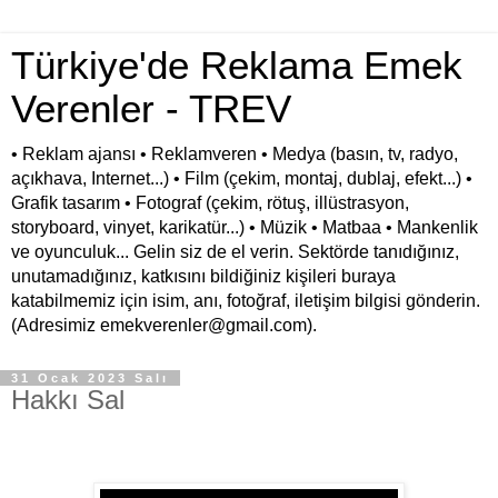
Türkiye'de Reklama Emek
Verenler - TREV
• Reklam ajansı • Reklamveren • Medya (basın, tv, radyo,
açıkhava, Internet...) • Film (çekim, montaj, dublaj, efekt...) •
Grafik tasarım • Fotograf (çekim, rötuş, illüstrasyon,
storyboard, vinyet, karikatür...) • Müzik • Matbaa • Mankenlik
ve oyunculuk... Gelin siz de el verin. Sektörde tanıdığınız,
unutamadığınız, katkısını bildiğiniz kişileri buraya
katabilmemiz için isim, anı, fotoğraf, iletişim bilgisi gönderin.
(Adresimiz emekverenler@gmail.com).
31 Ocak 2023 Salı
Hakkı Sal