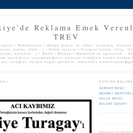
kiye'de Reklama Emek Verenl
TREV
 ajansı • Reklamveren • Medya (basın, tv, radyo, açıkhava, Internet..
ontaj, dublaj, efekt...) • Grafik tasarım • Fotograf (çekim, rötuş, ill
vinyet, karikatür...) • Müzik • Matbaa • Mankenlik ve oyunculuk... Ge
rde tanıdığınız, unutamadığınız, katkısını bildiğiniz kişileri buraya
, anı, fotoğraf, iletişim bilgisi gönderin. (Adresimiz emekverenler@g
SALI
KATKIDA BULUN
SERDAR BENLI
MEHMET MERTOĞL
HALUK MESCI
BÜLENT ŞENTAY
PREVIOUS POST