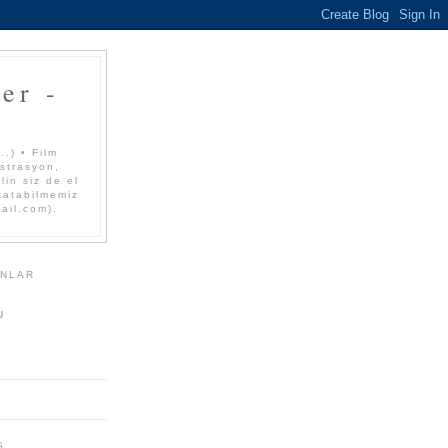
er -
.) • Film
üstrasyon,
lin siz de el
 katabilmemiz
mail.com).
ANLAR
U
S