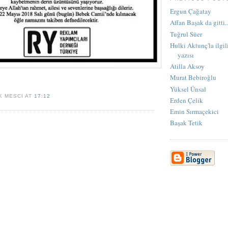
Ergun Çağatay
Affan Başak da gitti..
Tuğrul Süer
Hulki Aktunç'la ilgi
yazısı
Atilla Aksoy
Murat Bebiroğlu
Yüksel Ünsal
K MESCI AT
17:12
Erden Çelik
Emin Sırmaçekici
Başak Tetik