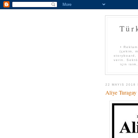
Tür
• Reklam
(çekim, m
storyboard, 
verin. Sektö
için isim
22 MAYIS 2018 
Aliye Turagay