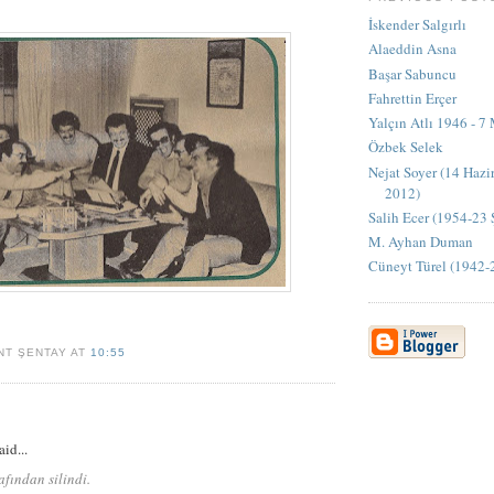
İskender Salgırlı
Alaeddin Asna
Başar Sabuncu
Fahrettin Erçer
Yalçın Atlı 1946 - 7
Özbek Selek
Nejat Soyer (14 Haz
2012)
Salih Ecer (1954-23
M. Ayhan Duman
Cüneyt Türel (1942-
NT ŞENTAY AT
10:55
aid...
fından silindi.