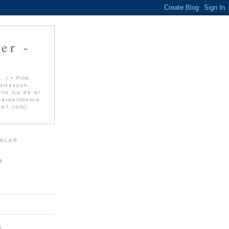
er -
.) • Film
üstrasyon,
lin siz de el
 katabilmemiz
mail.com).
ANLAR
U
S