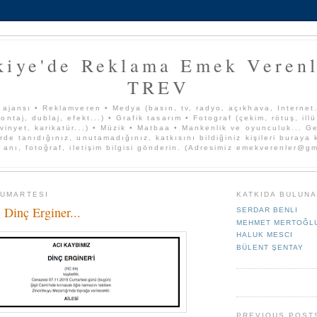
kiye'de Reklama Emek Verenl
TREV
 ajansı • Reklamveren • Medya (basın, tv, radyo, açıkhava, Internet..
ontaj, dublaj, efekt...) • Grafik tasarım • Fotograf (çekim, rötuş, ill
vinyet, karikatür...) • Müzik • Matbaa • Mankenlik ve oyunculuk... Ge
rde tanıdığınız, unutamadığınız, katkısını bildiğiniz kişileri buraya
, anı, fotoğraf, iletişim bilgisi gönderin. (Adresimiz emekverenler@g
CUMARTESI
KATKIDA BULUN
 Dinç Erginer...
SERDAR BENLI
MEHMET MERTOĞL
HALUK MESCI
BÜLENT ŞENTAY
PREVIOUS POST