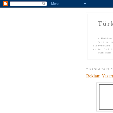
Tür
• Reklam
(çekim, m
storyboard, 
verin. Sektö
için isim
7 KASIM 2015 
Reklam Yazarı