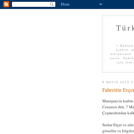
Tür
• Reklam
(çekim, m
storyboard, 
verin. Sektö
için isim
8 MAYIS 2015 
Fahrettin Erçe
Manajans'ın kadim f
Cenazesi dün, 7 Ma
Çeşmealtından kalk
Serdar Erçer ve aile
görseller ve bilgile