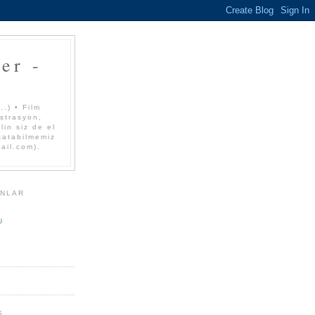
er -
.) • Film
üstrasyon,
lin siz de el
 katabilmemiz
mail.com).
ANLAR
U
S