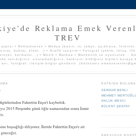
kiye'de Reklama Emek Verenl
TREV
 ajansı • Reklamveren • Medya (basın, tv, radyo, açıkhava, Internet..
ontaj, dublaj, efekt...) • Grafik tasarım • Fotograf (çekim, rötuş, ill
vinyet, karikatür...) • Müzik • Matbaa • Mankenlik ve oyunculuk... Ge
rde tanıdığınız, unutamadığınız, katkısını bildiğiniz kişileri buraya
, anı, fotoğraf, iletişim bilgisi gönderin. (Adresimiz emekverenler@g
CUMA
KATKIDA BULUN
r
SERDAR BENLI
MEHMET MERTOĞL
HALUK MESCI
igürlerinden Fahrettin Erçer'i kaybettik.
BÜLENT ŞENTAY
yıs 2015 Perşembe günü öğle namazından sonra İzmir
tı.
sine başsağlığı diliyoruz. İleride Fahrettin Erçer'e ait
r gireceğiz.
PREVIOUS POST