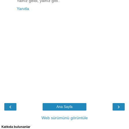
Yalnız geldi, yalnız gitti..
Yanıtla
‹
›
Ana Sayfa
Web sürümünü görüntüle
Katkıda bulunanlar