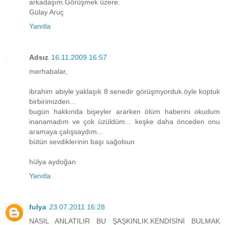
arkadaşım.Görüşmek üzere.
Gülay Aruç
Yanıtla
Adsız
16.11.2009 16:57
merhabalar,
ibrahim abiyle yaklaşık 8 senedir görüşmyorduk.öyle koptuk
birbirimizden...
bugün hakkında bişeyler ararken ölüm haberini okudum
inanamadım ve çok üzüldüm... keşke daha önceden onu
aramaya çalışsaydım...
bütün sevdiklerinin başı sağolsun
hülya aydoğan
Yanıtla
fulya
23.07.2011 16:28
NASIL ANLATILIR BU ŞAŞKINLIK.KENDİSİNİ BULMAK