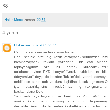
BŞ
Haluk Mesci
zaman:
22:51
4 yorum:
Unknown
6.07.2009 23:31
Canım arkadaşım neden aramadın beni.
Hani seninle bize hiç kazık atmayacak,sırtımızdan bizi
bıçaklamayacak reklam yazarlarını bir çatı altında
toplayacağımız özel bir dernek kuracaktık.RYD
tarlabaşındayken;"RYD batıyor","yersiz kaldı,kirasını bile
ödeyemiyor" deyip de benden Taksim'deki yerimi istemeye
geldiğinde senin tatlı ve duru kişiliğine kucak açmıştım.O
içten pazarlıkçı,sinsi, mesleğimize hiç yakışmayanlar
başkan olana Dek.
Seni anlamayanlar,senin ve benim varlığım yüzünden
ayakta kalan, ismi değişmiş ama ruhu değişmemiş
dernekler.Senin gibi bir neferi kaybettikleri için ağlasınlar