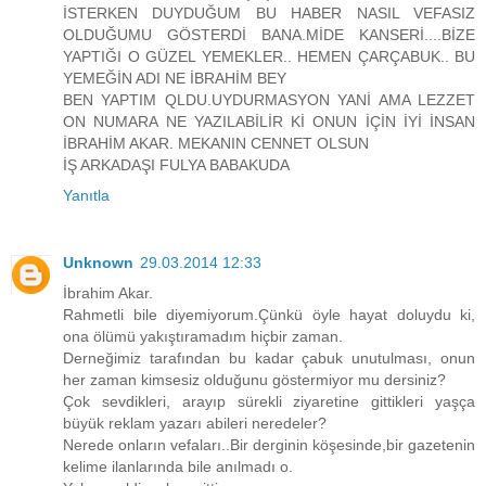
İSTERKEN DUYDUĞUM BU HABER NASIL VEFASIZ
OLDUĞUMU GÖSTERDİ BANA.MİDE KANSERİ....BİZE
YAPTIĞI O GÜZEL YEMEKLER.. HEMEN ÇARÇABUK.. BU
YEMEĞİN ADI NE İBRAHİM BEY
BEN YAPTIM QLDU.UYDURMASYON YANİ AMA LEZZET
ON NUMARA NE YAZILABİLİR Kİ ONUN İÇİN İYİ İNSAN
İBRAHİM AKAR. MEKANIN CENNET OLSUN
İŞ ARKADAŞI FULYA BABAKUDA
Yanıtla
Unknown
29.03.2014 12:33
İbrahim Akar.
Rahmetli bile diyemiyorum.Çünkü öyle hayat doluydu ki,
ona ölümü yakıştıramadım hiçbir zaman.
Derneğimiz tarafından bu kadar çabuk unutulması, onun
her zaman kimsesiz olduğunu göstermiyor mu dersiniz?
Çok sevdikleri, arayıp sürekli ziyaretine gittikleri yaşça
büyük reklam yazarı abileri neredeler?
Nerede onların vefaları..Bir derginin köşesinde,bir gazetenin
kelime ilanlarında bile anılmadı o.