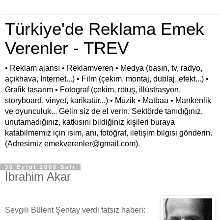
Türkiye'de Reklama Emek
Verenler - TREV
• Reklam ajansı • Reklamveren • Medya (basın, tv, radyo,
açıkhava, Internet...) • Film (çekim, montaj, dublaj, efekt...) •
Grafik tasarım • Fotograf (çekim, rötuş, illüstrasyon,
storyboard, vinyet, karikatür...) • Müzik • Matbaa • Mankenlik
ve oyunculuk... Gelin siz de el verin. Sektörde tanıdığınız,
unutamadığınız, katkısını bildiğiniz kişileri buraya
katabilmemiz için isim, anı, fotoğraf, iletişim bilgisi gönderin.
(Adresimiz emekverenler@gmail.com).
30 Eylül 2008 Salı
İbrahim Akar
Sevgili Bülent Şentay verdi tatsız haberi: